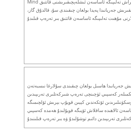
Mind شىركىتى مۇھىت ئاسراش تەلىپىگە ئاساسەن ئىشلەپچىقىرىشنى قاتتىق
ىرىش جەريانىدا پەيدا بولغان چىقىندى سۇ، قالدۇق گاز،
بولغان چىقىندى سۇلارغا نىسبەتەن، Mind شىركىتى چىقىندى سۇنى قايتا ئىشلەش ئۇسۇلىنى قوللىنىپ، ئۇنى كەسپىي ئۈسكۈنىلەر ئارقىلىق تازىلايدۇ
ىرىكمىلەر كەسپىي ئۈچىنچى تەرەپ شىركەتلىرى تەرىپىدىن
ۈسكۈنىلىرىدىن ئۆتكەندىن كېيىن قويۇپ بېرىش ئۆلچىمىگە
اساسەن ئالاھىدە ساقلاش ئۆيىگە قويۇلىدۇ ھەمدە كەسپىي