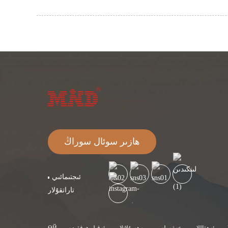
ھازىر سوئال سوراڭ
ئىجتىمائىي
تاراتقۇلار