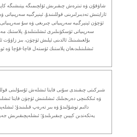
شاۋقۇن ۋە تىترەش چىقىرىش ئۆلچىمىگە يېتىشىگە كاپا
ئازايتىش تەدبىرلىرىنى قوللىنىدۇ. ئېنېرگىيە سەرپىياتى ۋە
ئۈچۈن ئېنېرگىيە سەرپىياتى چىرىغى ۋە سۇ سەرپىياتى ئ
سەرپىياتى ئۈسكۈنىلىرى ئىشلىتىلىدۇ. پلاستىك مەھ
بۇلغىشىنىڭ ئالدىنى ئېلىش ئۈچۈن، بىز زاۋۇت ئا
ئىشلىتىلىدىغان پلاستىك ئۈستەل قاچا-قۇچا ۋە ئور
ۋە ئىككىنچى دەرىجىلىك ئىشلىتىش ئۈچۈن قايتا ئىشلىت
دائىم توشۇلىدۇ ۋە بىر تەرەپ قىلىنىدۇ؛ ئىشلە
يەتكەندىن كېيىن چىقىرىلىدۇ؛ ئىشلەپچىقىرىش جەر