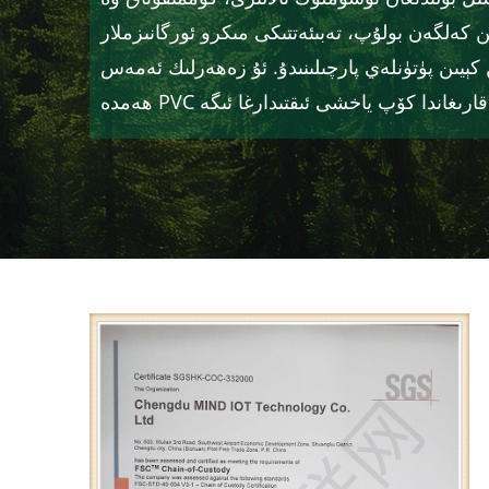
ن كەلگەن بولۇپ، تەبىئەتتىكى مىكرو ئورگانىزملار
 كېيىن پۈتۈنلەي پارچىلىنىدۇ. ئۇ زەھەرلىك ئەمەس