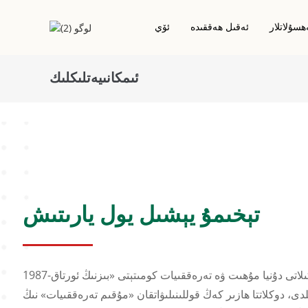
سۇلاتلار
ئەقىل ھەققىدە
ئۆي
ئىمكانىيەتلىكلىك
NFC بېسىلغان بەلگە/چىزغۇچ
ئالاقىلىشىش IC چىپ كارتىسى
RFID قۇرۇق قاپلاش
مېھمانخانا ئاچقۇچ كارتىسى
RFID ھۆل قاپلاش/يېپىق
RFID / NFC كارتىسى
PVC كارتىلىرى
RFID ئاق بەلگە/چىزغۇچ
RFID ئېپوكسى كارتىسى
لايىھەگە ئاساسلانغان كارتا
مېتال كارتا
ياغاچ Rfid كارتىسى
ئېكولوگىيىلىك دوستانە كارتا
تېخىمۇ يېشىل يول يارىتىش
1987-يىلى، بىرلەشكەن دۆلەتلەر تەشكىلاتى دۇنيا مۇھىت ۋە تەرەققىيات كومىتېتى «بىزنىڭ ئورتاق
دى، دوكلاتتا ھازىر كەڭ قوللىنىلىۋاتقان «مۇقىم تەرەققىيات» نىڭ