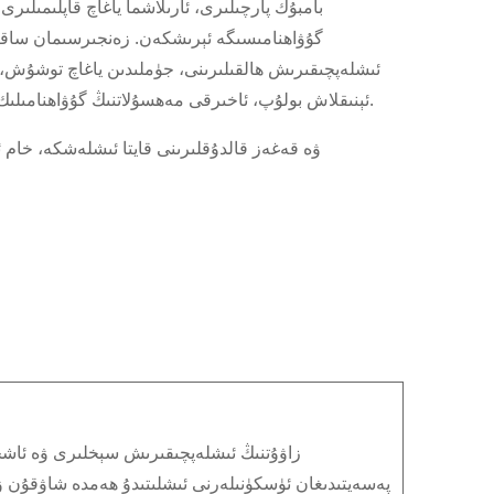
بامبۇك پارچىلىرى، ئارىلاشما ياغاچ قاپلىمىلى
گۇۋاھنامىسىگە ئېرىشكەن. زەنجىرسىمان ساقل
ئىشلەپچىقىرىش ھالقىلىرىنى، جۈملىدىن ياغاچ توشۇش، 
ئېنىقلاش بولۇپ، ئاخىرقى مەھسۇلاتنىڭ گۇۋاھنامىلىك ۋە ياخشى باشقۇرۇلىدىغان ئورمانلاردىن كېلىشىگە كاپالەتلىك قىلىدۇ.
زاۋۇتنىڭ ئىشلەپچىقىرىش سېخلىرى ۋە ئاش
پەسەيتىدىغان ئۈسكۈنىلەرنى ئىشلىتىدۇ ھەمدە شاۋقۇن ۋ