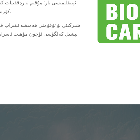
ئېنىقلىمىسى بار: مۇقىم تەرەققىيات كە
كۆرسەتمەستىن، ھازىرقى زامان ئېھتىياجىنى قاندۇرىدىغان تەرەققىيات.
يېشىل كەلگۈسى ئۈچۈن مۇھىت ئاسرايدىغ