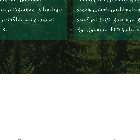
ا چىدامچانلىقى ياخشى ھەمدە
دېھقانچىلىق مەھسۇلاتلىرىدى
 بېرەلەيدۇ. ئۇنىڭ تەركىبىدە
تەرىپىدىن ئىشلىتىلگەندىن
ھەمدە PVC غا قارىغاندا كۆپ ياخشى ئىقتىدارغا ئىگە.