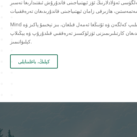
لگۈسى ئەۋلادلارنىڭ ئۆز ئېھتىياجىنى قاندۇرۇش ئىقتىدارىغا تەسىر
Mind شىركىتى بۇ ئۇقۇمنى ھەمىشە ئېتىراپ قىلىپ كەلگەن ۋە ئۇنىڭغا ئەمەل قىلغان، بىز تېخىمۇ پاكىز ۋە
ان كارتىلىرىمىزنى ئۈزلۈكسىز تەرەققىي قىلدۇرۇپ ۋە يېڭىلاپ
كېلىۋاتىمىز.
كېلىڭ، باغلىنايلى