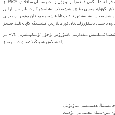
®
رى، قايتا ئىشلەنگەن قەغەزلەر ئۈچۈن زەنجىرسىمان ساقلاش
FSC
بىز
اش گۇۋاھنامىسى ياغاچ پىششىقلاپ ئىشلەش كارخانىلىرىنىڭ بارلىق
پىششىقلاپ ئىشلەشتىن تارتىپ ئايلىنىشقىچە بولغان پۈتۈن زەنجىرنى
بىز PVC ۋە قەغەز قالدۇقلىرىنى قايتا ئىشلەشكە، خام ئەشيا ئىشلىتىش مىقدارىنى ئاشۇرۇش ئۈچۈن ئۈسكۈنىلەرنى
ياخشىلاش ۋە يېڭىلاشقا ۋەدە بېرىمىز.
خانىسىنىڭ ھەممىسى شاۋقۇننى
ە تىترەشنىڭ ئىجتىمائىي مۇھىت