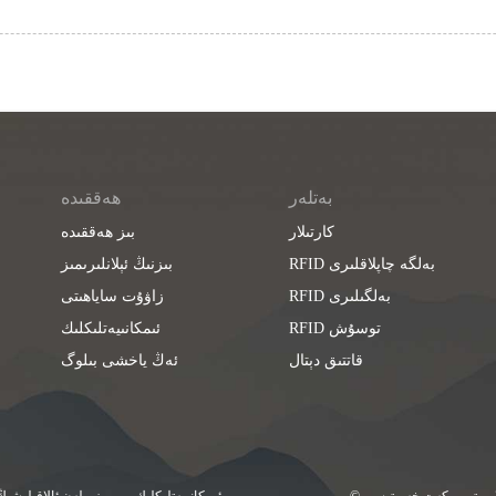
بەتلەر
ھەققىدە
كارتىلار
بىز ھەققىدە
RFID بەلگە چاپلاقلىرى
بىزنىڭ ئېلانلىرىمىز
RFID بەلگىلىرى
زاۋۇت ساياھىتى
RFID توسۇش
ئىمكانىيەتلىكلىك
قاتتىق دېتال
ئەڭ ياخشى بىلوگ