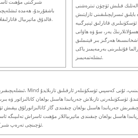
لەتلىك قىلىش ئۈچۈن تىترەشنى
باشقۇرىدۇ، ھەمدە ئىشلەپچىق
 بايلىق ئىسراپچىلىقىنى ئازايتىش
قالدۇق ماتېرىيال قاتارلىقلارنى مۇھىت تەلىپىگە ئاساسەن قاتتىق بىر تەرەپ قىلىدۇ.
ۈسكۈنىلىرى قاتارلىق ئېنېرگىيە
سۇلاتلارنىڭ يەر، سۇ ۋە ھاۋانى
شخانىسىغا ھەرگىز بىر قېتىملىق
الما قۇتىلىرىنى بەرمەيمىز ياكى
ئىشلەتمەيمىز.
ئىشلەپچىقىرىش جەريانىدا ھاسىل 
ىدۇ. ئۈسكۈنىلەرنى تازىلاش جەريانىدا ھاسىل بولغان كاتالىزاتور ۋە ب
پچىقىرىش جەريانىدا ھاسىل بولغان چىقىندى گاز كاتالىزاتورلۇق يېقىش ئ
يانىدا ھاسىل بولغان چىقىندى ماتېرىياللار مۇھىت ئاسراش تەلىپىگە ئ
ئۈچىنچى تەرەپ شىركەتلىرى تەرىپىدىن دائىم توشۇلىدۇ ۋە بىر تەرەپ قىلىنىدۇ.