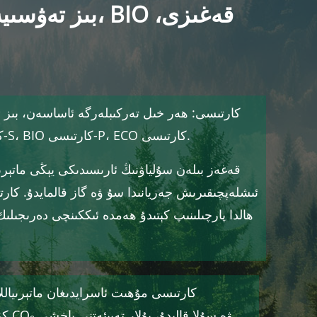
بىز تەۋسىيە ق
پارچى
تۈرگە ئايرىدۇق: BIO كارتىسى-S، BIO كارتىسى-P، ECO كارتىسى.
ئىشلەپچىقىرىش جەريانىدا سۇ ۋە گاز قالمايدۇ. كارتا 
ھالدا پارچىلىنىپ كېتىدۇ ھەمدە ئىككىنچى دەرىجىلىك 
كۆيد