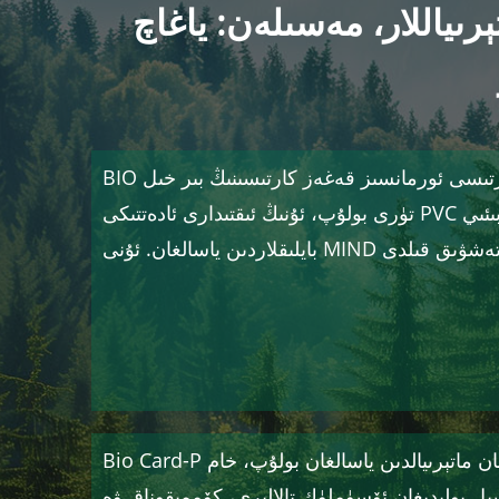
، مەسىلەن: ياغاچ، BIO قەغىزى،
BIO قەغىزى: بىئو قەغەز كارتىسى ئورمانسىز قەغەز كارتىسىنىڭ بىر خىل
تۈرى بولۇپ، ئۇنىڭ ئىقتىدارى ئادەتتىكى PVC غا ئوخشايدۇ. بىئو قەغەز تەبىئىي
Bio Card-P يېڭى تىپتىكى پارچىلىنىدىغان ماتېرىيالدىن ياسالغان بولۇپ، خام
ىل بولىدىغان ئۆسۈملۈك تالالىرى، كۆممىقوناق ۋە