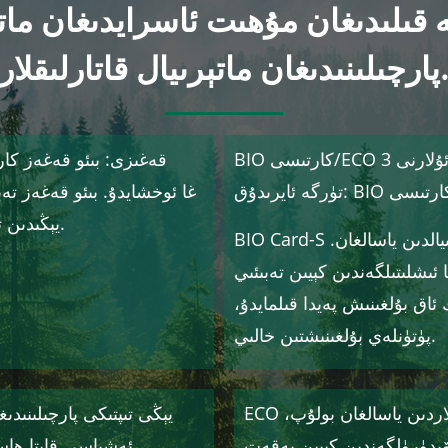
ىلىدىغان مۇھىت ئاسرايدىغان ماتېرىياللار
لىنىدىغان ماتېرىيال قاتارلىقلار.
BIO كارتىسى/ECO كارتىسى: ھەر خىل تەركىبلەرگە ئاساسەن، بىز ئۇلارنى 3
بايلىقلاردىن ياسالغان. ئۇنى MIND يېڭىدىن تەشۋىق قىلدى.
BIO Card-S قەغەز بىلەن سۇلياۋنىڭ ئارىسىدىكى يېڭى ماتېرىيالدىن ياسالغان.
ئىشلىتىلگەندىن كېيىن تەبىئىي
ئاق بۇلغىنىش پەيدا قىلمايدۇ،
پۈتۈنلەي بۇلغىنىشتىن خالىي.
ECO كارتىسى مۇھىت ئاسرايدىغان ماتېرىياللاردىن ياسالغان بولۇپ،
ۈرۈلگەندىن كېيىن پەقەت CO₂ ۋە سۇلا قالىدۇ، بۇلار تەبىئەتنى ياخشى
ئەشياسى قايتا ھاس