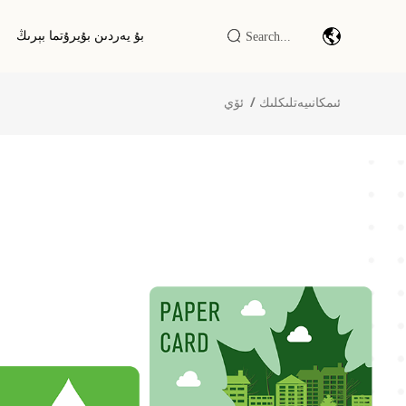
بۇ يەردىن بۇيرۇتما بېرىڭ
ئىمكانىيەتلىكلىك
ئۆي
شىتىركود سىكانىرلاش مودۇلى/
ماشىنىرى
سانائەت IOT DTU/RTU
RFID LF/HF/UHF ئوقۇغۇچ/يازغۇچ
RFID ئەقلىي ئىشكاپى / تېرمىنالى