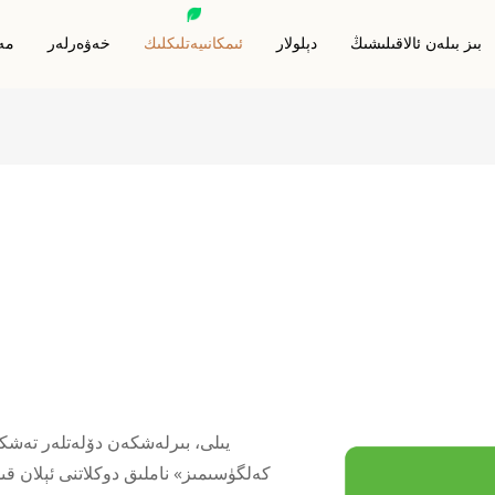
بىز بىلەن ئالاقىلىشىڭ
دېلولار
ئىمكانىيەتلىكلىك
خەۋەرلەر
مەھ
RFID توسۇش كارتىسى
RFID ھايۋانات بەلگىسى
RFID توسۇش قاپلىرى
RFID مېتالغا قارشى بەلگىسى
RFID توسۇش ھەميانى
RFID ئاچقۇچلۇق قۇتىسى
RFID قول باغى
ئالاھىدە Rfid بەلگىلىرى
كەلگۈسىمىز» ناملىق دوكلاتنى ئېلان قىل