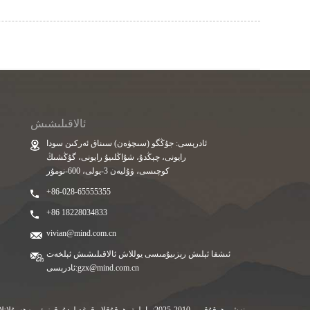
ئالاقىلىشىش
ئادرېسى: جۇڭگو (سىچۈەن) سىناق ئەركىن سودا
رايونى، چېڭدۇ، شۇاڭلىيۇ رايونى، گۇڭشىڭ
كوچىسى، ۋۇليەن 3-يولى، 600-نومۇر
+86-028-65555355
+86 18228034833
vivian@mind.com.cn
ئىشقا ئېلىش رېزىيۇمىسى يوللاش ئالاقىلىشىش ئېلخەت
gzx@mind.com.cn
ئادرېسى: