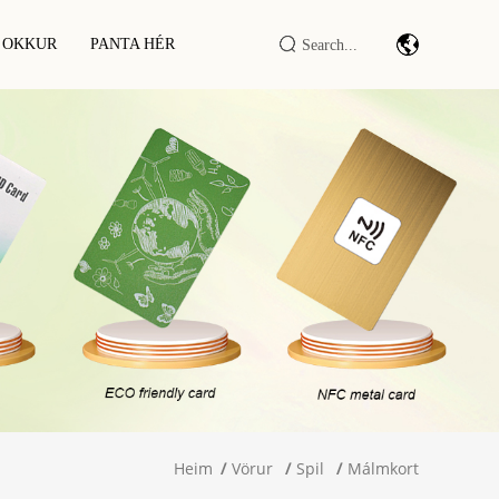
 OKKUR
PANTA HÉR
i Kort
Strikamerkjaskönnunareining/vél
i Ermar
Iðnaðar IoT DTU/RTU
i Veski
RFID LF/HF/UHF Lesandi/ritari
RFID Snjallskápur / Tengi
Heim
Vörur
Spil
Málmkort