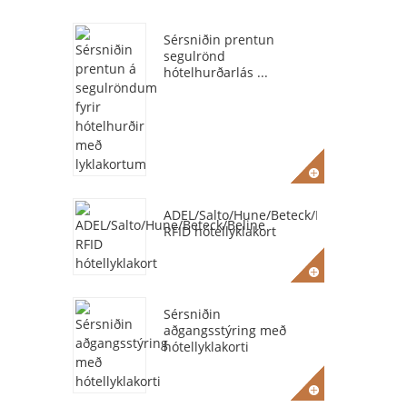
Sérsniðin prentun
segulrönd
hótelhurðarlás ...
ADEL/Salto/Hune/Beteck/Beline
RFID hótellyklakort
Sérsniðin
aðgangsstýring með
hótellyklakorti