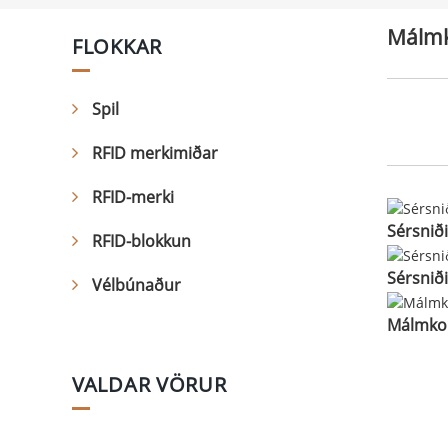
Málmk
FLOKKAR
Spil
RFID merkimiðar
RFID-merki
Sérsniði
RFID-blokkun
Sérsniði
Vélbúnaður
Málmko
VALDAR VÖRUR