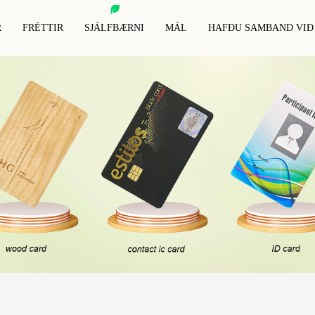
R
FRÉTTIR
SJÁLFBÆRNI
MÁL
HAFÐU SAMBAND VIÐ
Merki/límmiði
RFID Dýramerki
RFID-Blokkerand
elling
RFID Málmvarnarmerki
RFID-Blokkerand
nlegg/límmiði
RFID Lyklakippur
RFID Úlnliðsband
RFID-Blokkerand
rki/límmiði
Sérstök RFID-Merki