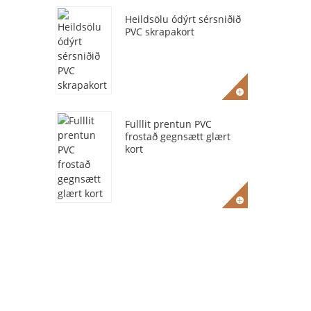
Heildsölu ódýrt sérsniðið
PVC skrapakort
Fulllit prentun PVC
frostað gegnsætt glært
kort