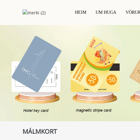
HEIM
UM HUGA
VÖRU
Hafðu Samband Við IC Flísarkort
NFC Prentað 
Lykilkort Hótels
PVC-Kort
RFID Þurr Innf
RFID / NFC Kort
RFID Epoxýkort
RFID Blaut In
Verkefnamiðað Kort
Tré RFID Kort
RFID Hvítt Me
Málmkort
Umhverfisvænt Kort
MÁLMKORT