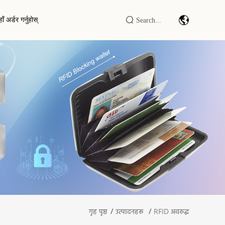
ाँ अर्डर गर्नुहोस्
ङ कार्ड
बारकोड स्क्यान मोड्युल/इन्जिन
िङ स्लिभहरू
औद्योगिक IOT DTU/RTU
र्ने वालेट
RFID LF/HF/UHF रिडर/लेखक
RFID स्मार्ट क्याबिनेट / टर्मिनल
गृह पृष्ठ
उत्पादनहरू
RFID अवरुद्ध