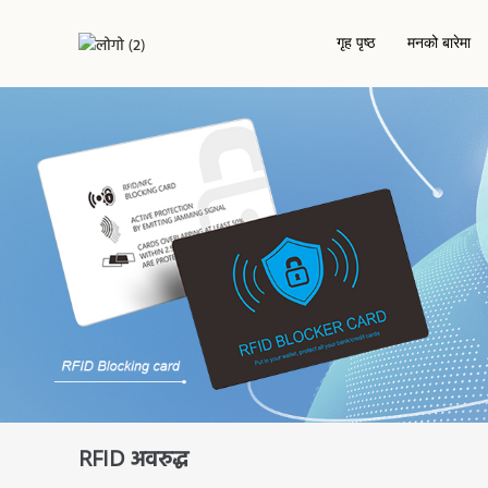
गृह पृष्ठ
मनको बारेमा
सम्पर्क आईसी चिप कार्ड
होटल किकार्ड
NFC प्रि
पीवीसी कार्डहरू
RFID / NFC कार्ड
RFID ड्र
RFID इपोक्सी कार्ड
RFID से
परियोजना-आधारित कार्ड
काठको आरएफआईडी कार्ड
धातु कार्ड
पर्यावरणमैत्री कार्ड
RFID अवरुद्ध