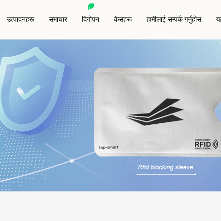
उत्पादनहरू
समाचार
दिगोपन
केसहरू
हामीलाई सम्पर्क गर्नुहोस
यह
न्टेड लेबल/स्टिकर
RFID पशु ट्याग
RFID एन्टी-मेटल ट्याग
RFID ब्लकि
ाई इन्ले
RFID वेट इन्ले/स्टिकर
RFID किफोब
RFID रिस्टब्यान्ड
RFID ब्लक
तो लेबल/स्टिकर
विशेष आरएफआईडी ट्यागहरू
RFID ब्लक ग