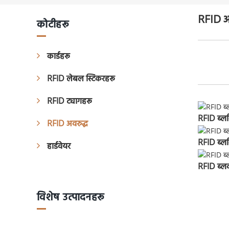
RFID अ
कोटीहरू
कार्डहरू
RFID लेबल स्टिकरहरू
RFID ट्यागहरू
RFID ब्लक
RFID अवरुद्ध
RFID ब्ल
हार्डवेयर
RFID ब्लक 
विशेष उत्पादनहरू