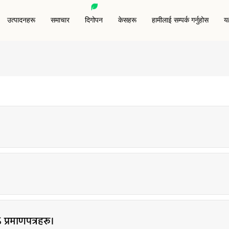
उत्पादनहरू
समाचार
दिगोपन
केसहरू
हामीलाई सम्पर्क गर्नुहोस
यह
न्टेड लेबल/स्टिकर
RFID पशु ट्याग
RFID एन्टी-मेटल ट्याग
RFID ब्लकि
ाई इन्ले
RFID वेट इन्ले/स्टिकर
RFID किफोब
RFID रिस्टब्यान्ड
RFID ब्लक
तो लेबल/स्टिकर
विशेष आरएफआईडी ट्यागहरू
RFID ब्लक ग
प्रमाणपत्रहरू।