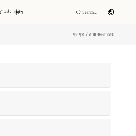
ाँ अर्डर गर्नुहोस्
गृह पृष्ठ
हाम्रा सल्लाहहरू
ङ कार्ड
बारकोड स्क्यान मोड्युल/इन्जिन
िङ स्लिभहरू
औद्योगिक IOT DTU/RTU
र्ने वालेट
RFID LF/HF/UHF रिडर/लेखक
RFID स्मार्ट क्याबिनेट / टर्मिनल