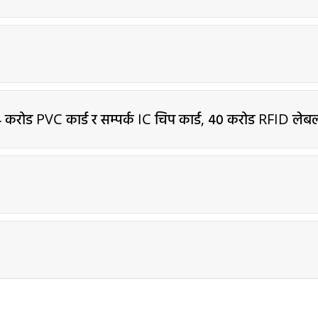
४ करोड PVC कार्ड र सम्पर्क IC चिप कार्ड, ४० करोड RFID लेब