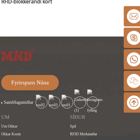
RFID-blokkerandi kort
Fyrirspurn Núna
Samfélagsmiðlar
UM
SÍÐUR
Um Okkur
Spil
Okkar Kostir
RFID Merkimiðar