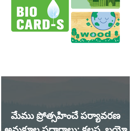
మేము ప్రోత్సహించే పర్యావరణ
అనుకూల పదార్థాలు: కలప, బయో