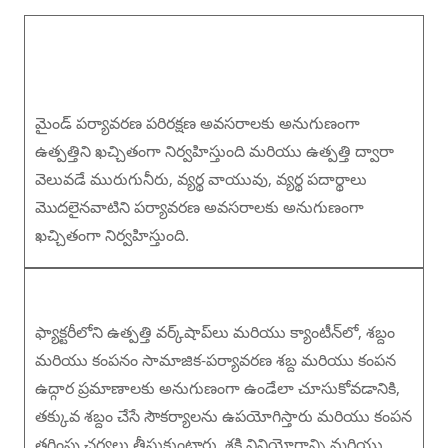
మైండ్ పర్యావరణ పరిరక్షణ అవసరాలకు అనుగుణంగా
ఉత్పత్తిని ఖచ్చితంగా నిర్వహిస్తుంది మరియు ఉత్పత్తి ద్వారా
వెలువడే మురుగునీరు, వ్యర్థ వాయువు, వ్యర్థ పదార్థాలు
మొదలైనవాటిని పర్యావరణ అవసరాలకు అనుగుణంగా
ఖచ్చితంగా నిర్వహిస్తుంది.
ఫ్యాక్టరీలోని ఉత్పత్తి వర్క్‌షాప్‌లు మరియు క్యాంటీన్‌లో, శబ్దం
మరియు కంపనం సామాజిక-పర్యావరణ శబ్ద మరియు కంపన
ఉద్గార ప్రమాణాలకు అనుగుణంగా ఉండేలా చూసుకోవడానికి,
తక్కువ శబ్దం చేసే సౌకర్యాలను ఉపయోగిస్తారు మరియు కంపన
తగ్గింపు చర్యలు తీసుకుంటారు. శక్తి వినియోగాన్ని మరియు