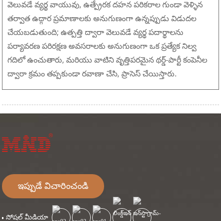
వెలువడే వ్యర్థ వాయువు, ఉత్ప్రేరక దహన పరికరాల గుండా వెళ్ళిన
తర్వాత ఉద్గార ప్రమాణాలకు అనుగుణంగా ఉన్నప్పుడు విడుదల
చేయబడుతుంది; ఉత్పత్తి ద్వారా వెలువడే వ్యర్థ పదార్థాలను
పర్యావరణ పరిరక్షణ అవసరాలకు అనుగుణంగా ఒక ప్రత్యేక నిల్వ
గదిలో ఉంచుతారు, మరియు వాటిని వృత్తిపరమైన థర్డ్-పార్టీ కంపెనీల
ద్వారా క్రమం తప్పకుండా రవాణా చేసి, ప్రాసెస్ చేయిస్తారు.
ఇప్పుడే విచారించండి
సోషల్ మీడియా