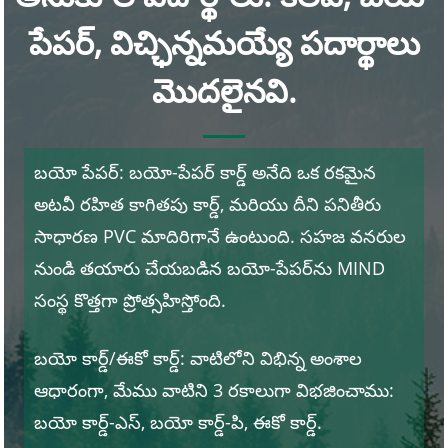
పేపర్, విచ్ఛిన్నమయ్యే పదార్థాలు
మొదలైనవి.
బయో పేపర్: బయో-పేపర్ కార్డ్ అనేది ఒక రకమైన
అటవీ రహిత కాగితపు కార్డ్, మరియు దీని పనితీరు
సాధారణ PVC మాదిరిగానే ఉంటుంది. సహజ వనరుల
నుండి తయారు చేయబడిన బయో-పేపర్‌ను MIND
సంస్థ కొత్తగా ప్రోత్సహిస్తోంది.
బయో కార్డ్/ఈకో కార్డ్: వాటిలోని విభిన్న అంశాల
ఆధారంగా, మేము వాటిని 3 రకాలుగా విభజించాము:
బయో కార్డ్-ఎస్, బయో కార్డ్-పి, ఈకో కార్డ్.