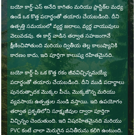
బయో కార్డ్-ఎస్ అనేది కాగితం మరియు ప్లాస్టిక్‌ల మధ్య
ఉండే ఒక కొత్త పదార్థంతో తయారు చేయబడింది. దీని
ఉత్పత్తి సమయంలో వ్యర్థ జలాలు, వ్యర్థ వాయువులు
వెలువడవు. ఈ కార్డ్ వాడిన తర్వాత సహజంగానే
క్షీణించిపోతుంది మరియు ద్వితీయ తెల్ల కాలుష్యానికి
కారణం కాదు, ఇది పూర్తిగా కాలుష్య రహితమైనది.
బయో కార్డ్-పి ఒక కొత్త రకం జీవవిచ్ఛిన్నమయ్యే
పదార్థంతో తయారు చేయబడింది. దీని ముడి పదార్థాలు
పునరుత్పాదక మొక్కల పీచు, మొక్కజొన్న మరియు
వ్యవసాయ ఉత్పత్తుల నుండి వస్తాయి. ఇది ఉపయోగం
తర్వాత ప్రకృతిలోని సూక్ష్మజీవుల ద్వారా పూర్తిగా
విచ్ఛిన్నం చెందుతుంది. ఇది విషరహితమైనది మరియు
PVC కంటే చాలా మెరుగైన పనితీరును కలిగి ఉంటుంది.