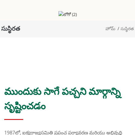
సుస్థిరత
హోమ్
సుస్థిరత
ముందుకు సాగే పచ్చని మార్గాన్ని
సృష్టించడం
1987లో, ఐక్యరాజ్యసమితి ప్రపంచ పర్యావరణ మరియు అభివృద్ధి