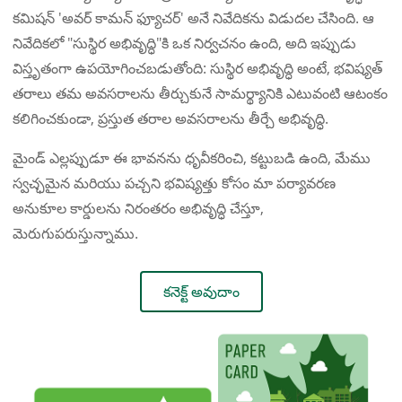
కమిషన్ 'అవర్ కామన్ ఫ్యూచర్' అనే నివేదికను విడుదల చేసింది. ఆ
నివేదికలో "సుస్థిర అభివృద్ధి"కి ఒక నిర్వచనం ఉంది, అది ఇప్పుడు
విస్తృతంగా ఉపయోగించబడుతోంది: సుస్థిర అభివృద్ధి అంటే, భవిష్యత్
తరాలు తమ అవసరాలను తీర్చుకునే సామర్థ్యానికి ఎటువంటి ఆటంకం
కలిగించకుండా, ప్రస్తుత తరాల అవసరాలను తీర్చే అభివృద్ధి.
మైండ్ ఎల్లప్పుడూ ఈ భావనను ధృవీకరించి, కట్టుబడి ఉంది, మేము
స్వచ్ఛమైన మరియు పచ్చని భవిష్యత్తు కోసం మా పర్యావరణ
అనుకూల కార్డులను నిరంతరం అభివృద్ధి చేస్తూ,
మెరుగుపరుస్తున్నాము.
కనెక్ట్ అవుదాం