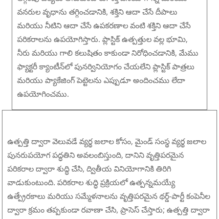
వనరుల వృధాను తగ్గించడానికి, శక్తిని ఆదా చేసే దీపాలు
మరియు నీటిని ఆదా చేసే ఉపకరణాల వంటి శక్తిని ఆదా చేసే
పరికరాలను ఉపయోగిస్తారు. ప్లాస్టిక్ ఉత్పత్తుల వల్ల భూమి,
నీరు మరియు గాలి కలుషితం కాకుండా నిరోధించడానికి, మేము
ఫ్యాక్టరీ క్యాంటీన్‌లో పునర్వినియోగం చేయలేని ప్లాస్టిక్ పాత్రలు
మరియు ప్యాకేజింగ్ పెట్టెలను ఎప్పుడూ అందించము లేదా
ఉపయోగించము.
ఉత్పత్తి ద్వారా వెలువడే వ్యర్థ జలాల కోసం, మైండ్ సంస్థ వ్యర్థ జలాల
పునరుపయోగ పద్ధతిని అవలంబిస్తుంది, దానిని వృత్తిపరమైన
పరికరాల ద్వారా శుద్ధి చేసి, ద్వితీయ వినియోగానికి తిరిగి
వాడుకుంటుంది. పరికరాల శుద్ధి ప్రక్రియలో ఉత్పన్నమయ్యే
ఉత్ప్రేరకాలు మరియు సమ్మేళనాలను వృత్తిపరమైన థర్డ్-పార్టీ కంపెనీల
ద్వారా క్రమం తప్పకుండా రవాణా చేసి, ప్రాసెస్ చేస్తారు; ఉత్పత్తి ద్వారా