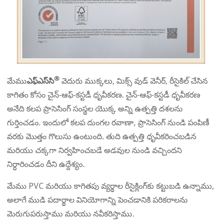
®
మేము
ఎఫ్‌ఎస్‌సి
వెదురు ముక్కలు, మిక్స్ వుడ్ వెనీర్, రీసైకిల్ చేసిన
కాగితం కోసం చైన్-ఆఫ్-కస్టడీ ధృవీకరణ. చైన్-ఆఫ్-కస్టడీ ధృవీకరణ
అనేది కలప ప్రాసెసింగ్ సంస్థల యొక్క అన్ని ఉత్పత్తి దశలను
గుర్తించడం. ఇందులో కలప దుంగల రవాణా, ప్రాసెసింగ్ నుండి పంపిణీ
వరకు మొత్తం గొలుసు ఉంటుంది. తుది ఉత్పత్తి ధృవీకరించబడిన
మరియు చక్కగా నిర్వహించబడే అడవుల నుండి వచ్చిందని
నిర్ధారించడం దీని ఉద్దేశ్యం.
మేము PVC మరియు కాగితపు వ్యర్థాల రీసైక్లింగ్‌కు కట్టుబడి ఉన్నాము,
అలాగే ముడి పదార్థాల వినియోగాన్ని పెంచడానికి పరికరాలను
మెరుగుపరుస్తాము మరియు నవీకరిస్తాము.