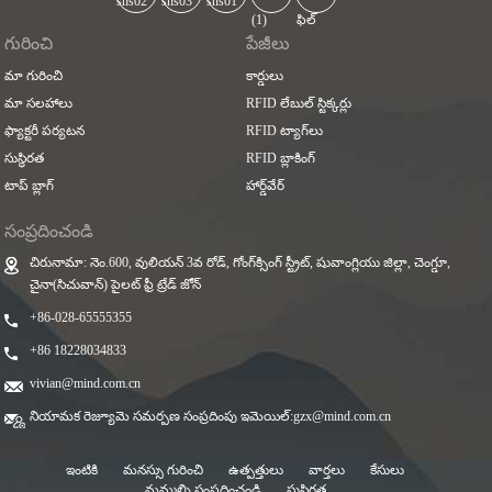
గురించి
పేజీలు
మా గురించి
కార్డులు
మా సలహాలు
RFID లేబుల్ స్టిక్కర్లు
ఫ్యాక్టరీ పర్యటన
RFID ట్యాగ్‌లు
సుస్థిరత
RFID బ్లాకింగ్
టాప్ బ్లాగ్
హార్డ్‌వేర్
సంప్రదించండి
చిరునామా: నెం.600, వులియన్ 3వ రోడ్, గోంగ్‌క్సింగ్ స్ట్రీట్, షువాంగ్లియు జిల్లా, చెంగ్డూ,
చైనా(సిచువాన్) పైలట్ ఫ్రీ ట్రేడ్ జోన్
+86-028-65555355
+86 18228034833
vivian@mind.com.cn
నియామక రెజ్యూమె సమర్పణ సంప్రదింపు ఇమెయిల్:
gzx@mind.com.cn
ఇంటికి
మనస్సు గురించి
ఉత్పత్తులు
వార్తలు
కేసులు
మమ్మల్ని సంప్రదించండి
సుస్థిరత