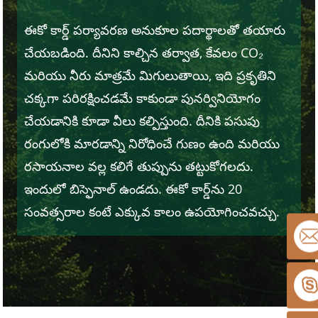
ఈకో కార్డ్ పర్యావరణ అనుకూల పదార్థాలతో తయారు
చేయబడింది. దీనిని కాల్చిన తర్వాత, కేవలం CO₂
మరియు నీరు మాత్రమే మిగులుతాయి, ఇది ప్రకృతిని
చక్కగా పరిరక్షించడమే కాకుండా పునర్వినియోగం
చేయడానికి కూడా వీలు కల్పిస్తుంది. దీనికి పసుపు
రంగులోకి మారడాన్ని నిరోధించే గుణం ఉంది మరియు
రసాయనాల వల్ల కలిగే తుప్పును తట్టుకోగలదు.
ఇందులో బిస్ఫెనాల్ ఉండదు. ఈకో కార్డ్‌ను 20
సంవత్సరాల కంటే ఎక్కువ కాలం ఉపయోగించవచ్చు.