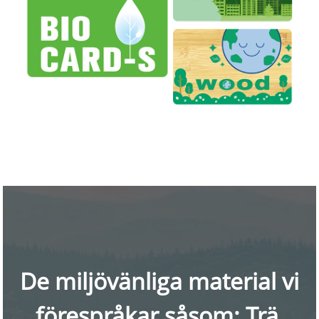
De miljövänliga material vi
förespråkar såsom: Trä,