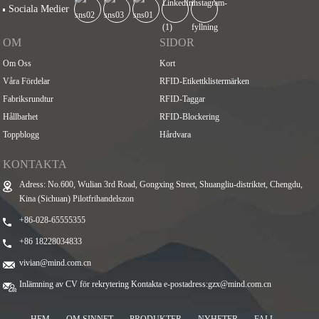
Sociala Medier
OM
SIDOR
Om Oss
Kort
Våra Fördelar
RFID-Etikettklistermärken
Fabriksrundtur
RFID-Taggar
Hållbarhet
RFID-Blockering
Toppblogg
Hårdvara
KONTAKTA
Adress: No.600, Wulian 3rd Road, Gongxing Street, Shuangliu-distriktet, Chengdu,
Kina (Sichuan) Pilotfrihandelszon
+86-028-65555355
+86 18228034833
vivian@mind.com.cn
Inlämning av CV för rekrytering Kontakta e-postadress:
gzx@mind.com.cn