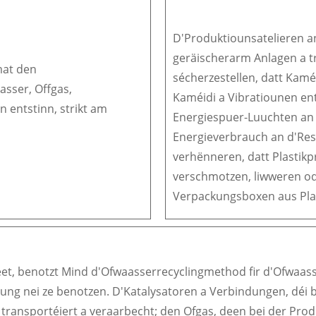
D'Produktiounsatelieren an
geräischerarm Anlagen a t
mat den
sécherzestellen, datt Kamé
sser, Offgas,
Kaméidi a Vibratiounen en
n entstinn, strikt am
Energiespuer-Luuchten an 
Energieverbrauch an d'Res
verhënneren, datt Plastikp
verschmotzen, liwweren ode
Verpackungsboxen aus Plas
teet, benotzt Mind d'Ofwaasserrecyclingmethod fir d'Ofwaas
otzung nei ze benotzen. D'Katalysatoren a Verbindungen, dé
transportéiert a veraarbecht; den Ofgas, deen bei der Produ