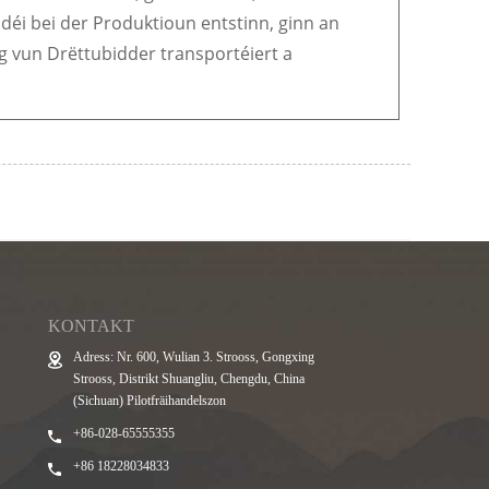
déi bei der Produktioun entstinn, ginn an
 vun Drëttubidder transportéiert a
KONTAKT
Adress: Nr. 600, Wulian 3. Strooss, Gongxing
Strooss, Distrikt Shuangliu, Chengdu, China
(Sichuan) Pilotfräihandelszon
+86-028-65555355
+86 18228034833