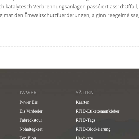
 katalytesch Verbrennungsanlagen passéiert ass; d'Offäll, 
ng mat den Ëmweltschutzfuerderungen, a ginn reegelméisseg
IWWER
SÄITEN
Iwwer Eis
Kaarten
Eis Virdeeler
RFID-Etikettenaufkleber
Fabréckstour
RFID-Tags
Nohaltegkeet
RFID-Blockéierung
Top Blog
Hardware