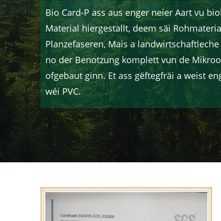
Bio Card-P ass aus enger neier Aart vu b
Material hiergestallt, deem säi Rohmateri
Planzefaseren, Mais a landwirtschaftleche
no der Benotzung komplett vun de Mikro
ofgebaut ginn. Et ass gëftegfräi a weist en
wéi PVC.