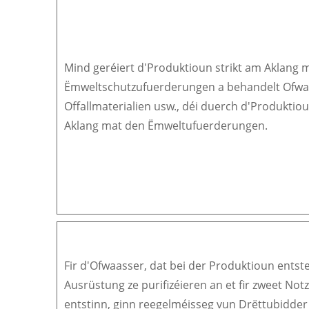
Mind geréiert d'Produktioun strikt am Aklang 
Ëmweltschutzufuerderungen a behandelt Ofwaa
Offallmaterialien usw., déi duerch d'Produktiou
Aklang mat den Ëmweltufuerderungen.
Fir d'Ofwaasser, dat bei der Produktioun ents
Ausrüstung ze purifizéieren an et fir zweet N
entstinn, ginn reegelméisseg vun Drëttubidder 