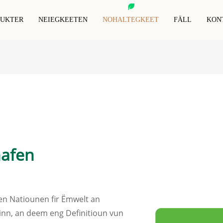
DUKTER
NEIEGKEETEN
NOHALTEGKEET
FÄLL
KON
RFID Déier Tag
RFID Anti-Metall Tag
RFID-Blockéierungskaart
RFID-Schlësselanhänger
RFID-Blockéierend Hülsen
RFID-Handgelenk
Spezial RFID-Tags
RFID-Blockéierend Portemonnaie
hafen
n Natiounen fir Ëmwelt an
nn, an deem eng Definitioun vun