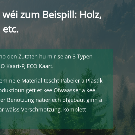
wéi zum Beispill: Holz,
 etc.
 no den Zutaten hu mir se an 3 Typen
IO Kaart-P, ECO Kaart.
m neie Material tëscht Pabeier a Plastik
duktioun gëtt et kee Ofwaasser a kee
der Benotzung natierlech ofgebaut ginn a
är wäiss Verschmotzung, komplett