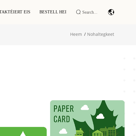
TAKTÉIERT EIS
BESTELL HEI
Heem
Nohaltegkeet
Barcode-Scan-Modul/-Engine
Industriell IoT DTU/RTU
RFID LF/HF/UHF Lieser/Schreiwer
RFID Smart Cabinet / Terminal