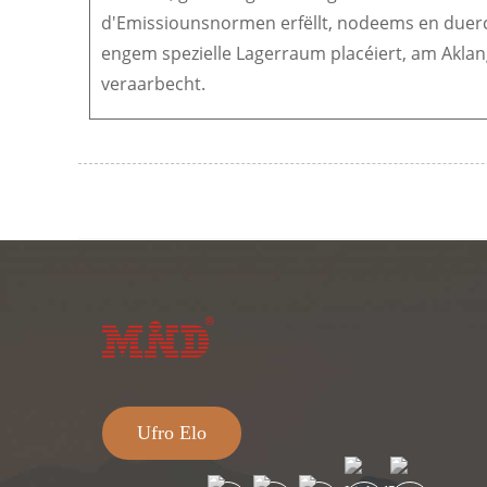
d'Emissiounsnormen erfëllt, nodeems en duerch
engem spezielle Lagerraum placéiert, am Akla
veraarbecht.
Ufro Elo