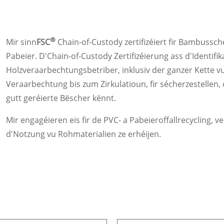
®
Mir sinn
FSC
Chain-of-Custody zertifizéiert fir Bambussch
Pabeier. D'Chain-of-Custody Zertifizéierung ass d'Identifi
Holzveraarbechtungsbetriber, inklusiv der ganzer Kette
Veraarbechtung bis zum Zirkulatioun, fir sécherzestellen, 
gutt geréierte Bëscher kënnt.
Mir engagéieren eis fir de PVC- a Pabeieroffallrecycling, 
d'Notzung vu Rohmaterialien ze erhéijen.