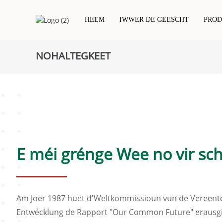
HEEM
IWWER DE GEESCHT
PRO
NOHALTEGKEET
Kontakt IC Chipkaart
NFC Gedréckten Etikett/Sticker
Hotel Schlësselkaart
PVC-Kaarte
RFID Drécheninlag
RFID / NFC Kaart
RFID Epoxy Kaart
RFID Naass Inlay/Sticker
Projetbaséiert Kaart
Holz Rfid Kaart
RFID Wäisst Etikett/Sticker
Metallkaart
Ëmweltfrëndlech Kaart
E méi grénge Wee no vir sc
Am Joer 1987 huet d'Weltkommissioun vun de Vereente
Entwécklung de Rapport "Our Common Future" erausgi