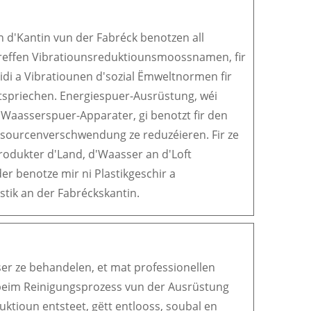
 d'Kantin vun der Fabréck benotzen all
reffen Vibratiounsreduktiounsmoossnamen, fir
idi a Vibratiounen d'sozial Ëmweltnormen fir
tspriechen. Energiespuer-Ausrüstung, wéi
Waasserspuer-Apparater, gi benotzt fir den
sourcenverschwendung ze reduzéieren. Fir ze
rodukter d'Land, d'Waasser an d'Loft
r benotze mir ni Plastikgeschir a
tik an der Fabréckskantin.
ser ze behandelen, et mat professionellen
i beim Reinigungsprozess vun der Ausrüstung
ktioun entsteet, gëtt entlooss, soubal en