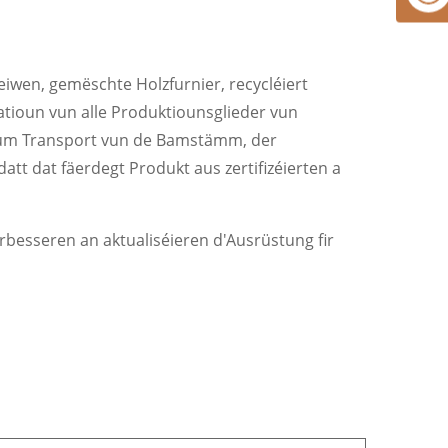
eiwen, gemëschte Holzfurnier, recycléiert
katioun vun alle Produktiounsglieder vun
 vum Transport vun de Bamstämm, der
datt dat fäerdegt Produkt aus zertifizéierten a
verbesseren an aktualiséieren d'Ausrüstung fir