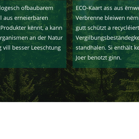
iologesch ofbaubarem
ECO-Kaart ass aus ëmwel
al aus erneierbaren
Verbrenne bleiwen nëm
 Produkter kënnt, a kann
gutt schützt a recycléier
organismen an der Natur
Vergilbungsbeständegke
g vill besser Leeschtung
standhalen. Si enthält 
Joer benotzt ginn.