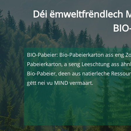
Déi ëmweltfrëndlech Ma
BIO-
BIO-Pabeier: Bio-Pabeierkarton ass eng Zor
Pabeierkarton, a seng Leeschtung ass ähn
Bio-Pabeier, deen aus natierleche Ressourc
gëtt nei vu MIND vermaart.