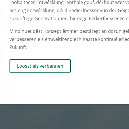
"nohalteger Entwécklung" enthale gouf, déi haut wäit 
ass eng Entwécklung, déi d'Bedierfnesser vun der Géige
zukünftege Generatiounen, hir eege Bedierfnesser ze d
Mind huet dëst Konzept ëmmer bestätegt an dorun geh
verbesseren eis ëmweltfrëndlech Kaarte kontinuéierlec
Zukunft.
Loosst eis verbannen