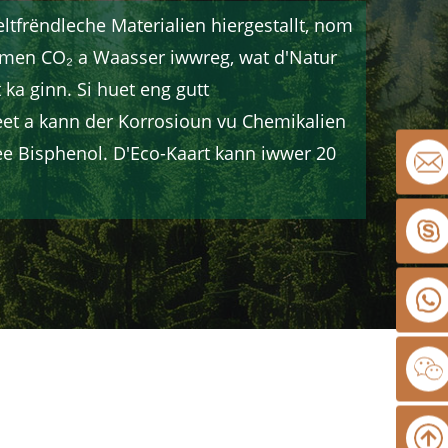
tfrëndleche Materialien hiergestallt, nom
men CO₂ a Waasser iwwreg, wat d'Natur
t ka ginn. Si huet eng gutt
et a kann der Korrosioun vu Chemikalien
kee Bisphenol. D'Eco-Kaart kann iwwer 20