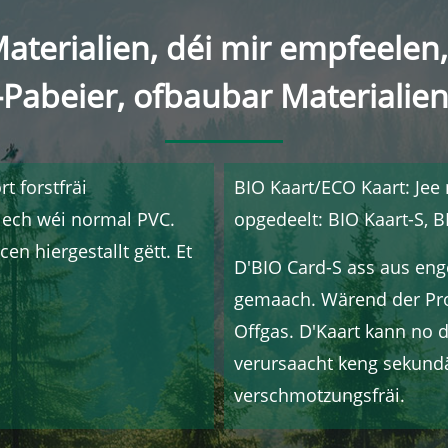
terialien, déi mir empfeelen, 
Pabeier, ofbaubar Materialien
t forstfräi
BIO Kaart/ECO Kaart: Jee
lech wéi normal PVC.
opgedeelt: BIO Kaart-S, B
en hiergestallt gëtt. Et
D'BIO Card-S ass aus enge
gemaach. Wärend der Pro
Offgas. D'Kaart kann no 
verursaacht keng sekund
verschmotzungsfräi.