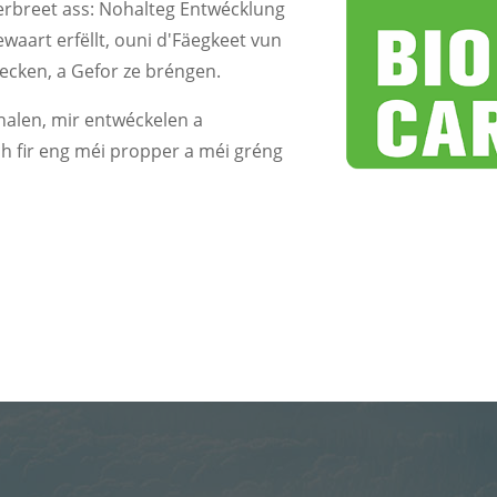
verbreet ass: Nohalteg Entwécklung
waart erfëllt, ouni d'Fäegkeet vun
ecken, a Gefor ze bréngen.
alen, mir entwéckelen a
h fir eng méi propper a méi gréng