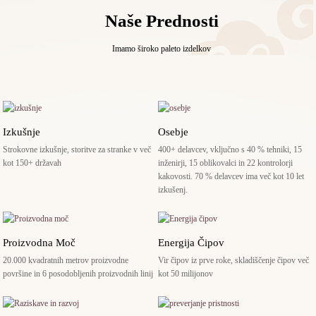
Naše Prednosti
Imamo široko paleto izdelkov
Izkušnje
Osebje
Strokovne izkušnje, storitve za stranke v več
400+ delavcev, vključno s 40 % tehniki, 15
kot 150+ državah
inženirji, 15 oblikovalci in 22 kontrolorji
kakovosti. 70 % delavcev ima več kot 10 let
izkušenj.
Proizvodna Moč
Energija Čipov
20.000 kvadratnih metrov proizvodne
Vir čipov iz prve roke, skladiščenje čipov več
površine in 6 posodobljenih proizvodnih linij
kot 50 milijonov