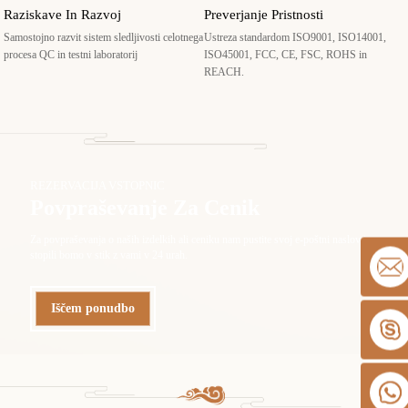
Raziskave In Razvoj
Preverjanje Pristnosti
Samostojno razvit sistem sledljivosti celotnega
Ustreza standardom ISO9001, ISO14001,
procesa QC in testni laboratorij
ISO45001, FCC, CE, FSC, ROHS in
REACH.
REZERVACIJA VSTOPNIC
Povpraševanje Za Cenik
Za povpraševanja o naših izdelkih ali ceniku nam pustite svoj e-poštni naslov in
stopili bomo v stik z vami v 24 urah.
Iščem ponudbo