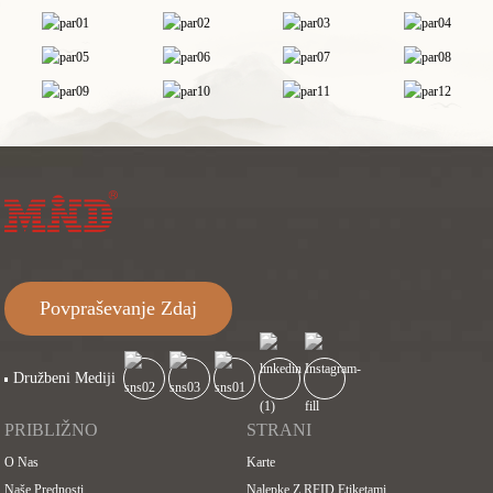
Povpraševanje Zdaj
Družbeni Mediji
PRIBLIŽNO
STRANI
O Nas
Karte
Naše Prednosti
Nalepke Z RFID Etiketami