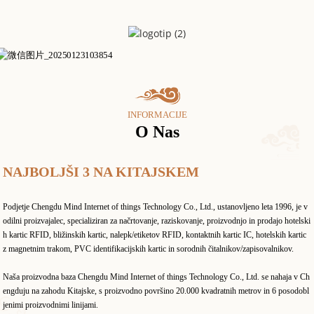
INFORMACIJE
O Nas
NAJBOLJŠI 3 NA KITAJSKEM
Podjetje Chengdu Mind Internet of things Technology Co., Ltd., ustanovljeno leta 1996, je v
odilni proizvajalec, specializiran za načrtovanje, raziskovanje, proizvodnjo in prodajo hotelski
h kartic RFID, bližinskih kartic, nalepk/etiketov RFID, kontaktnih kartic IC, hotelskih kartic
z magnetnim trakom, PVC identifikacijskih kartic in sorodnih čitalnikov/zapisovalnikov.
Naša proizvodna baza Chengdu Mind Internet of things Technology Co., Ltd. se nahaja v Ch
engduju na zahodu Kitajske, s proizvodno površino 20.000 kvadratnih metrov in 6 posodobl
jenimi proizvodnimi linijami.