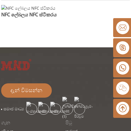
NFC ලේබලය NFC ස්ටිකරය
දැන් විමසන්න
සමාජ මාධ්‍ය
ගැන
පිටු