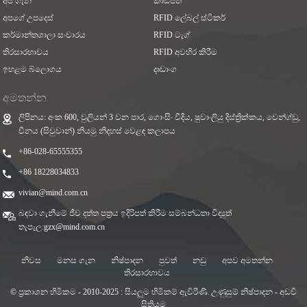
අපි ගැන
කාඩ්පත්
අපගේ උපදෙස්
RFID ලේබල් ස්ටිකර්
කර්මාන්තශාලා සංචාරය
RFID ටැග්
තිරසාරභාවය
RFID අවහිර කිරීම
ඉහළම බ්ලොගය
දෘඩාංග
අමතන්න
ලිපිනය: අංක 600, වුලියන් 3 වන පාර, ගොංසිං වීදිය, ෂුවාංලියු දිස්ත්‍රික්කය, චෙන්ග්ඩු,
චීනය (සිචුවාන්) නියමු නිදහස් වෙළඳ කලාපය
+86-028-65555355
+86 18228034833
vivian@mind.com.cn
බඳවා ගැනීමේ ජීව දත්ත පත්‍රය ඉදිරිපත් කිරීම සම්බන්ධතා විද්‍යුත්
තැපෑල:
gzx@mind.com.cn
නිවස
මනස ගැන
නිෂ්පාදන
පුවත්
නඩු
අපව අමතන්න
තිරසාරභාවය
© ප්‍රකාශන හිමිකම - 2010-2025 : සියලුම හිමිකම් ඇවිරිණි.
උණුසුම් නිෂ්පාදන
-
අඩවි
සිතියම