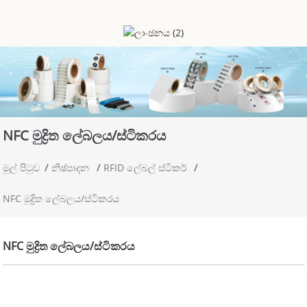
NFC මුද්‍රිත ලේබලය/ස්ටිකරය
මුල් පිටුව
නිෂ්පාදන
RFID ලේබල් ස්ටිකර්
NFC මුද්‍රිත ලේබලය/ස්ටිකරය
NFC මුද්‍රිත ලේබලය/ස්ටිකරය