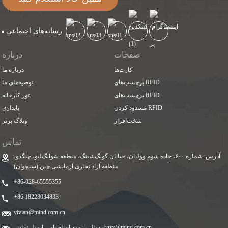
رسانه‌های اجتماعی
صفحات
درباره
کارت‌ها
درباره ما
برچسب‌های RFID
توصیه‌های ما
برچسب‌های RFID
تور کارخانه
مسدود کردن RFID
پایداری
سخت‌افزار
وبلاگ برتر
تماس
آدرس: شماره ۶۰۰، جاده سوم وولیان، خیابان گونگ‌شینگ، منطقه شوانگ‌لیو، چنگدو،
منطقه آزاد تجاری آزمایشی چین (سیچوان)
‎+86-028-65555355‎
‎+86 18228034833‎
vivian@mind.com.cn
gzx@mind.com.cn
ارسال رزومه استخدامی ایمیل تماس: