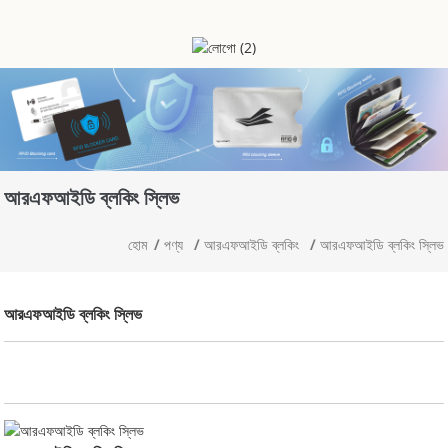
আরএফআইডি ব্লকিং স্লিভ
হোম
পণ্য
আরএফআইডি ব্লকিং
আরএফআইডি ব্লকিং স্লিভ
আরএফআইডি ব্লকিং স্লিভ