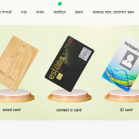
 সম্পর্কে
পণ্য
সংবাদ
স্থায়িত্ব
মামলা
আমাদের সাথে যোগাযোগ করুন
র সাথে যোগাযোগ করুন
এনএফসি প্রিন্টেড লেবেল/স্টিকার
আরএফআইডি পশু ট্য
ভিসি কার্ড
আরএফআইডি ড্রাই ইনলে
আরএফআইডি অ্যান্টি-
এফসি কার্ড
আরএফআইডি ওয়েট ইনলে/স্টিকার
আরএফআইডি কীফব
সি কার্ড
প্রকল্প-ভিত্তিক কার্ড
আরএফআইডি সাদা লেবেল/স্টিকার
বিশেষ আরএফআইডি ট
 কার্ড
ধাতব কার্ড