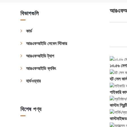
আরএফআই
বিভাগগুলি
কার্ড
আরএফআইডি লেবেল স্টিকার
আরএফআইডি ট্যাগ
১৩.৫৬ মেগা
আরএফআইডি ব্লকিং
হট সেল কাস্
হার্ডওয়্যার
পাইকারি কাস
কাস্টম প্রিন্
বিশেষ পণ্য
কাস্টমাইজড