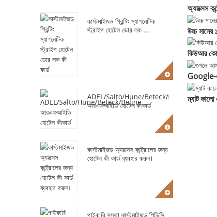
অ্যাক্সেস কন্
কাস্টমাইজড প্রিন্টিং ম্যাগনেটিক
স্ট্রাইপ হোটেল ডোর লক ...
উচ্চ মানের 
কিউআর কোড
Google-এ 
ADEL/Salto/Hune/Beteck/Beline
ম্যাট কালো
আরএফআইডি হোটেল কীকার্ড
কাস্টমাইজড অ্যাক্সেস কন্ট্রোলের জন্য
হোটেল কী কার্ড ব্যবহার করুন।
পাইকারি সস্তা কাস্টমাইজড পিভিসি