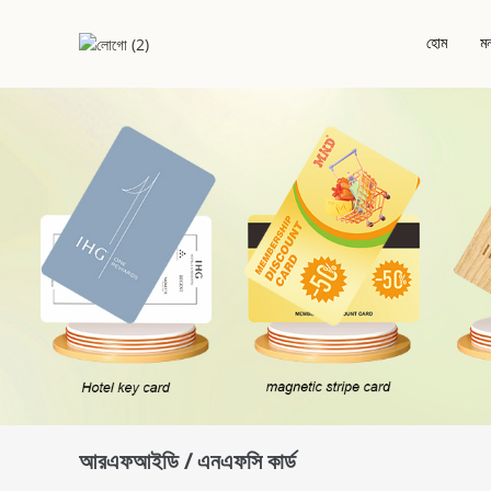
হোম
মন
আইসি চিপ কার্ডে
হোটেল কীকার্ড
পি
আরএফআইডি / এন
আরএফআইডি ইপোক্
কাঠের আরএফআইডি
পরিবেশবান্ধব কার্ড
আরএফআইডি / এনএফসি কার্ড