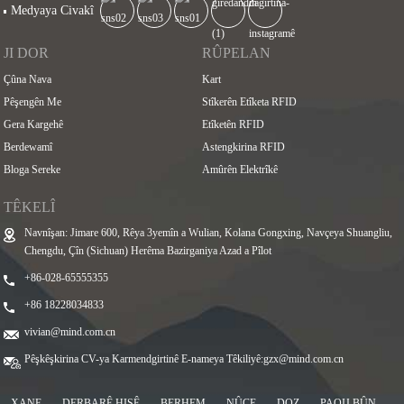
Medyaya Civakî
JI DOR
RÛPELAN
Çûna Nava
Kart
Pêşengên Me
Stîkerên Etîketa RFID
Gera Kargehê
Etîketên RFID
Berdewamî
Astengkirina RFID
Bloga Sereke
Amûrên Elektrîkê
TÊKELÎ
Navnîşan: Jimare 600, Rêya 3yemîn a Wulian, Kolana Gongxing, Navçeya Shuangliu,
Chengdu, Çîn (Sichuan) Herêma Bazirganiya Azad a Pîlot
+86-028-65555355
+86 18228034833
vivian@mind.com.cn
Pêşkêşkirina CV-ya Karmendgirtinê E-nameya Têkiliyê:
gzx@mind.com.cn
XANE
DERBARÊ HIŞÊ
BERHEM
NÛÇE
DOZ
PAQIJ BÛN