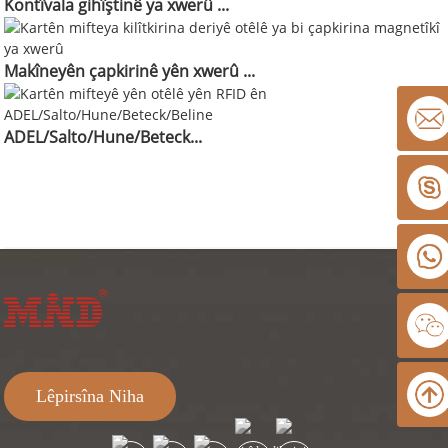
Kontîvala gihîştinê ya xwerû ...
Makîneyên çapkirinê yên xwerû ...
ADEL/Salto/Hune/Beteck...
Lêpirsîna Niha