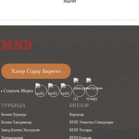
эшли
Хәзер Сорау Бирегез
Социаль Медиа
ТУРЫНДА
БИТЛӘР
Безнең Турында
Карталар
Безнең Тәкъдимнәр
RFID Этикетка Стикерлары
Завод Буенча Экскурсия
RFID Теглары
Тотрыклылык
RFID Блоклау