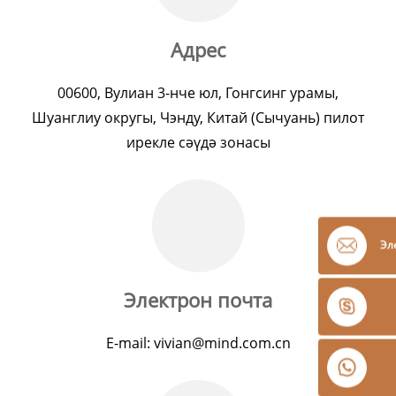
Адрес
00600, Вулиан 3-нче юл, Гонгсинг урамы,
Шуанглиу округы, Чэнду, Китай (Сычуань) пилот
ирекле сәүдә зонасы
Эл
Электрон почта
E-mail: vivian@mind.com.cn