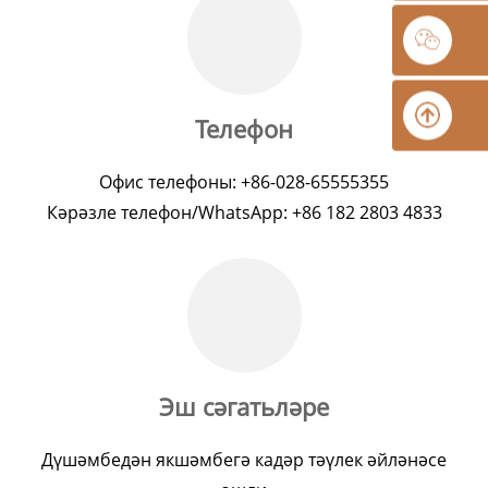
Телефон
Офис телефоны: +86-028-65555355
Кәрәзле телефон/WhatsApp: +86 182 2803 4833
Эш сәгатьләре
Дүшәмбедән якшәмбегә кадәр тәүлек әйләнәсе