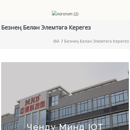
Безнең Белән Элемтәгә Керегез
Өй
Безнең Белән Элемтәгә Керегез
Ченду Минд IOT