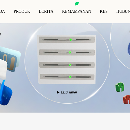
DA
PRODUK
BERITA
KEMAMPANAN
KES
HUBUN
bel/pelekat Bercetak NFC
Tag Haiwan RFID
Kad 
tahan Kering RFID
Tag Anti-Logam RFID
Saru
lekat/Inlay Basah RFID
Fob Kekunci RFID
Domp
bel/pelekat Putih RFID
Gelang Tangan RFID
Tag Rfid Khas