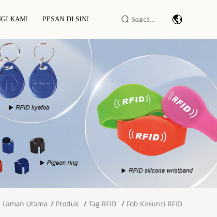
GI KAMI
PESAN DI SINI
Penyekat RFID
Modul/enjin Imbasan Kod Bar
ng Penyekat RFID
DTU/RTU IOT Perindustrian
et Penyekat RFID
Pembaca/penulis RFID LF/HF/UHF
Kabinet/Terminal Pintar RFID
Laman Utama
Produk
Tag RFID
Fob Kekunci RFID