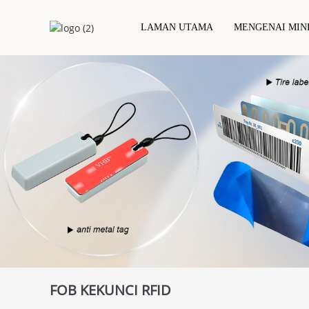
LAMAN UTAMA
MENGENAI MIN
Hubungi Kad Cip IC
Kad Kunci Hotel
La
Kad PVC
Kad RFID / NFC
Ta
Kad Epoksi RFID
Pe
Kad Berasaskan Projek
La
Kad Rfid Kayu
Kad Logam
Kad Mesra Alam
FOB KEKUNCI RFID