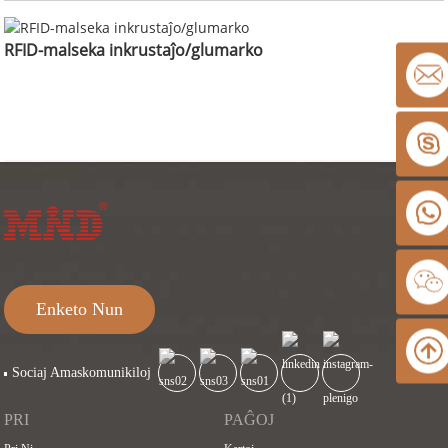
RFID-malseka inkrustaĵo/glumarko
Enketo Nun
Sociaj Amaskomunikiloj
PRI
PAĜOJ