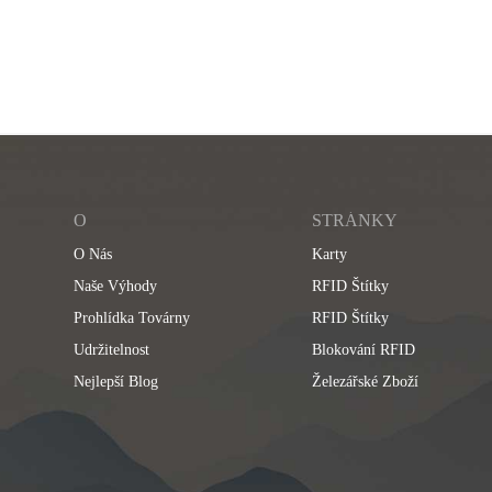
O
STRÁNKY
O Nás
Karty
Naše Výhody
RFID Štítky
Prohlídka Továrny
RFID Štítky
Udržitelnost
Blokování RFID
Nejlepší Blog
Železářské Zboží