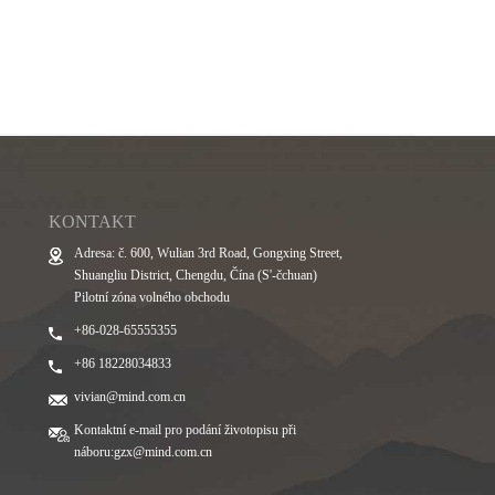
KONTAKT
Adresa: č. 600, Wulian 3rd Road, Gongxing Street,
Shuangliu District, Chengdu, Čína (S'-čchuan)
Pilotní zóna volného obchodu
+86-028-65555355
+86 18228034833
vivian@mind.com.cn
Kontaktní e-mail pro podání životopisu při
náboru:
gzx@mind.com.cn