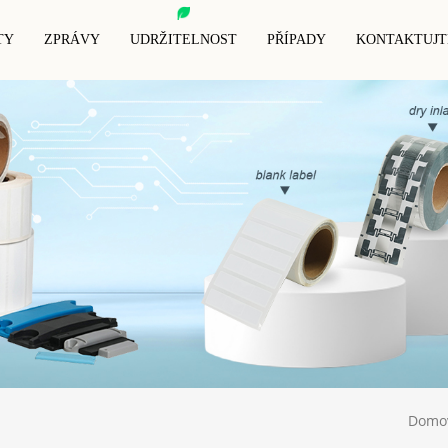
TY
ZPRÁVY
UDRŽITELNOST
PŘÍPADY
KONTAKTUJT
RFID Zvířecí Štítek
RFID Blokovací Karta
RFID Štítek Proti Kovu
RFID Blokovací Návleky
RFID Klíčenka
RFID Náramek
Peněženka S RFID Blokováním
Speciální RFID Štítky
Domo