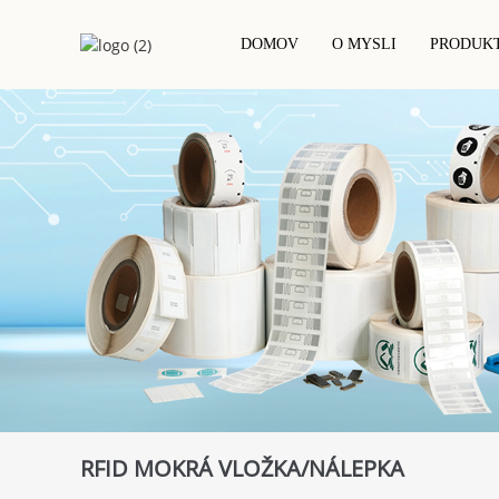
DOMOV
O MYSLI
PRODUK
Kontaktní Čipová Karta S
NFC Potištěný Štítek/nálepka
Integrovaným Obvodem
RFID Suchá Vložka
Hotelová Klíčenka
PVC Karty
RFID Mokrá Vložka/nálepka
RFID / NFC Karta
RFID Bílý Štítek/nálepka
RFID Epoxidová Karta
Karta Založená Na Projektu
Dřevěná RFID Karta
Kovová Karta
Ekologická Karta
RFID MOKRÁ VLOŽKA/NÁLEPKA