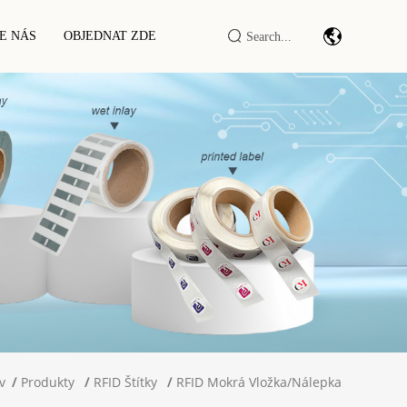
E NÁS
OBJEDNAT ZDE
Modul/motor Pro Skenování Čárových
Kódů
Průmyslové IoT DTU/RTU
RFID LF/HF/UHF
Čtečka/zapisovačka
RFID Chytrá Skříň / Terminál
v
Produkty
RFID Štítky
RFID Mokrá Vložka/nálepka