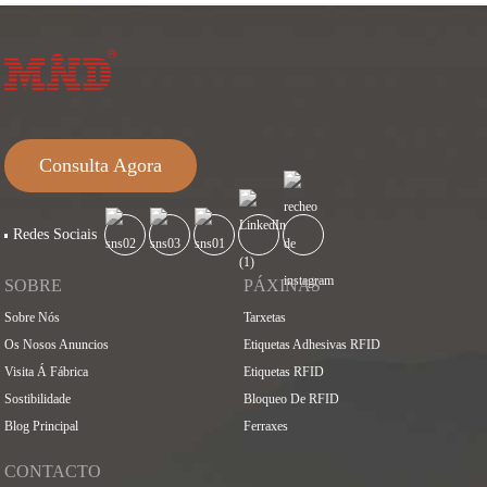
Consulta Agora
Redes Sociais
SOBRE
PÁXINAS
Sobre Nós
Tarxetas
Os Nosos Anuncios
Etiquetas Adhesivas RFID
Visita Á Fábrica
Etiquetas RFID
Sostibilidade
Bloqueo De RFID
Blog Principal
Ferraxes
CONTACTO