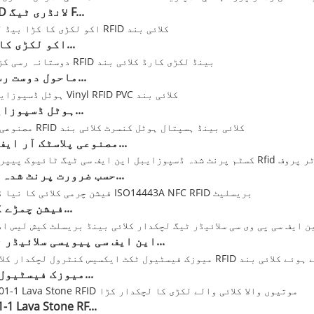
UHF RFID لانڈری ٹیگ F...
اکو لکڑی کا کڑا ہو...
ماحول دوست رسی بریک...
ہوٹل ڈسپوزایبل نرم...
مصنوعی پلاسٹک آر ایف آئی ڈی...
حسب ضرورت پرنٹ شدہ ڈسپوزا...
فیشن چمڑے کی کلائی...
این ایف سی پیویسی سلائیڈر ٹیگ ایلا...
میوزک فیسٹیول کا ٹکٹ...
1 Lava Stone RF...