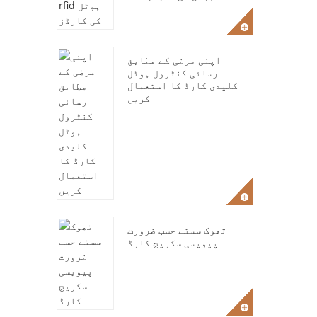
اپنی مرضی کے مطابق
رسائی کنٹرول ہوٹل
کلیدی کارڈ کا استعمال
کریں
تھوک سستے حسب ضرورت
پیویسی سکریچ کارڈ