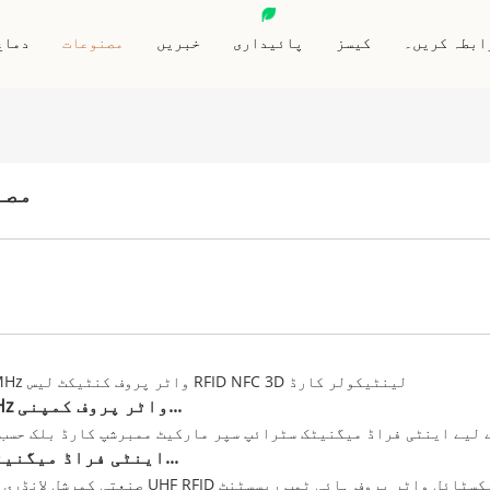
ابطہ کریں۔
کیسز
پائیداری
خبریں
مصنوعات
دماغ
ڈ
آر ایف آئی ڈی جانوروں کا ٹیگ
NFC پرنٹ شدہ لیبل/اسٹیکر
ن
آر ایف آئی ڈی اینٹی میٹل ٹیگ
آریفآئڈی خشک جڑنا
مصن
آر ایف آئی ڈی کی فوب
آر ایف آئی ڈی گیلے جڑنا/اسٹیکر
RFID کلائی بند
آر ایف آئی ڈی وائٹ لیبل/اسٹیکر
خصوصی آر ایف آئی ڈی ٹیگز
13.56MHz واٹر پروف کمپنی...
اینٹی فراڈ میگنیٹک سینٹ...