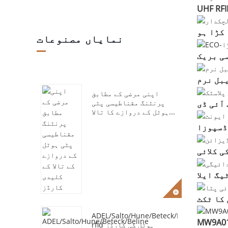
نمایاں مصنوعات
اپنی مرضی کے مطابق
پرنٹنگ مقناطیسی پٹی
ہوٹل کے دروازے کا تالا...
ADEL/Salto/Hune/Beteck/Beline
MW9A01-
rfid ہوٹل کی کارڈز