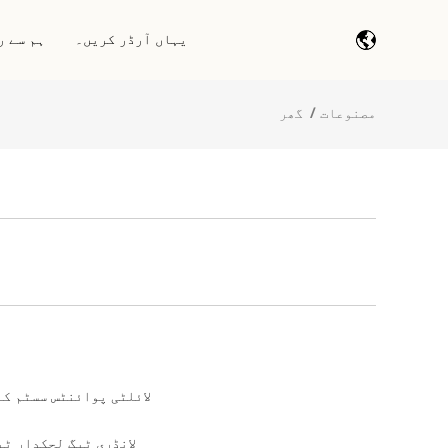
یہاں آرڈر کریں۔
ہم سے ر
مصنوعات
گھر
بارکوڈ اسکین ماڈیول/انجن
آر ایف آئی ڈی بلاکنگ کار
صنعتی IOT DTU/RTU
آریفآئڈی بلاکنگ آستی
RFID LF/HF/UHF ریڈر/رائٹر
RFID بلاک کرنے والا پرس
آر ایف آئی ڈی سمارٹ کیبنٹ/
ٹرمینل