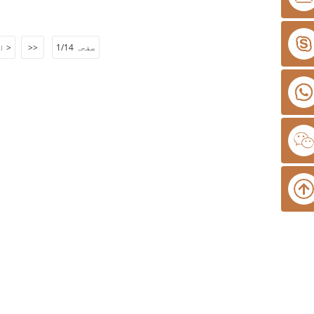
صفحہ 1/14
>>
اگلا >