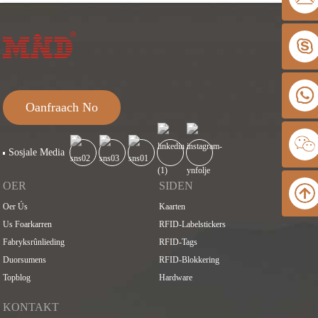
Oanfraach No
Sosjale Media
OER
SIDEN
Oer Ús
Kaarten
Us Foarkarren
RFID-Labelstickers
Fabryksrûnlieding
RFID-Tags
Duorsumens
RFID-Blokkering
Topblog
Hardware
KONTAKT